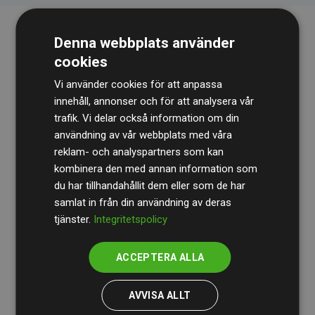
Denna webbplats använder
cookies
Vi använder cookies för att anpassa
innehåll, annonser och för att analysera vår
trafik. Vi delar också information om din
Revisionsbyrån
BDO
granskar kontinuerligt våra
användning av vår webbplats med våra
reklam- och analyspartners som kan
beräkningar och vår metod för att säkerställa
kombinera den med annan information som
transparens och tillförlitlighet.
du har tillhandahållit dem eller som de har
Deras granskning visar att våra investeringar i
samlat in från din användning av deras
tjänster.
Integritetspolicy
klimatprojekt i genomsnitt kompenserar för
200 % av
de beräknade CO₂-utsläppen
från
ACCEPTERA ALLA
medlemswebbplatser – ett tydligt bevis på att vårt
arbetssätt ger mätbar klimatnytta.
AVVISA ALLT