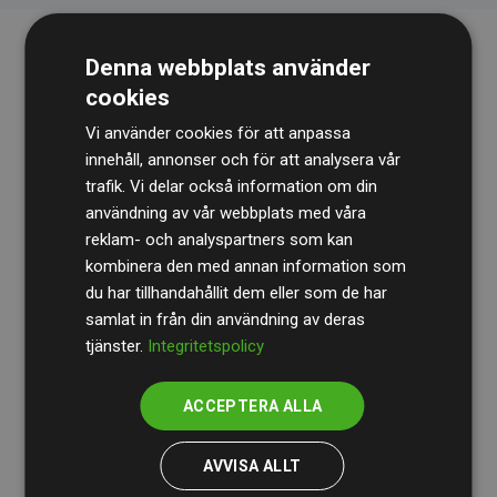
Denna webbplats använder
cookies
Vi använder cookies för att anpassa
innehåll, annonser och för att analysera vår
trafik. Vi delar också information om din
Revisionsbyrån
BDO
granskar kontinuerligt våra
användning av vår webbplats med våra
reklam- och analyspartners som kan
beräkningar och vår metod för att säkerställa
kombinera den med annan information som
transparens och tillförlitlighet.
du har tillhandahållit dem eller som de har
Deras granskning visar att våra investeringar i
samlat in från din användning av deras
tjänster.
Integritetspolicy
klimatprojekt i genomsnitt kompenserar för
200 % av
de beräknade CO₂-utsläppen
från
ACCEPTERA ALLA
medlemswebbplatser – ett tydligt bevis på att vårt
arbetssätt ger mätbar klimatnytta.
AVVISA ALLT