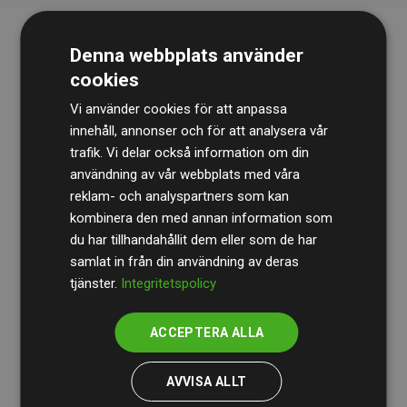
Denna webbplats använder
cookies
Vi använder cookies för att anpassa
innehåll, annonser och för att analysera vår
trafik. Vi delar också information om din
Revisionsbyrån
BDO
granskar kontinuerligt våra
användning av vår webbplats med våra
reklam- och analyspartners som kan
beräkningar och vår metod för att säkerställa
kombinera den med annan information som
transparens och tillförlitlighet.
du har tillhandahållit dem eller som de har
Deras granskning visar att våra investeringar i
samlat in från din användning av deras
tjänster.
Integritetspolicy
klimatprojekt i genomsnitt kompenserar för
200 % av
de beräknade CO₂-utsläppen
från
ACCEPTERA ALLA
medlemswebbplatser – ett tydligt bevis på att vårt
arbetssätt ger mätbar klimatnytta.
AVVISA ALLT