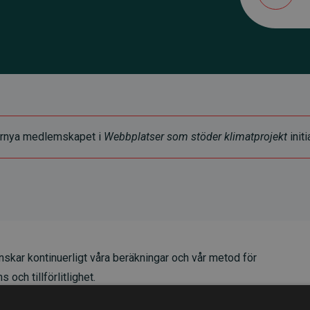
t förnya medlemskapet i
Webbplatser som stöder klimatprojekt
initi
skar kontinuerligt våra beräkningar och vår metod för
 och tillförlitlighet.
t våra investeringar i klimatprojekt i genomsnitt