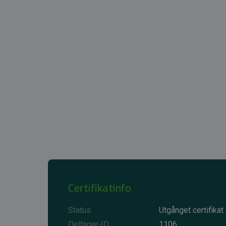
Certifikatinfo
Status
Utgånget certifikat
Deltagar-ID
1106