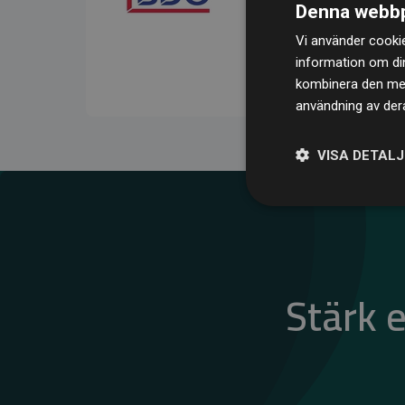
Denna webbp
kompenserar för
200 % 
Vi använder cookie
medlemswebbplatser – ett
information om di
klimatnytta.
kombinera den med 
användning av dera
VISA DETAL
Stärk 