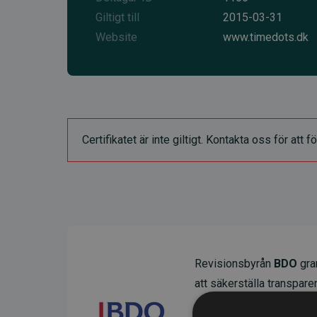
Giltigt till
2015-03-31
Website
www.timedots.dk
Certifikatet är inte giltigt. Kontakta oss för at
Revisionsbyrån
BDO
gran
att säkerställa transparens
Deras granskning visar at