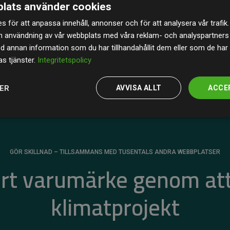
lats använder cookies
av de beräknade CO₂-utsläppen
från
s för att anpassa innehåll, annonser och för att analysera vår trafik.
 tydligt bevis på att vårt arbetssätt ger mätbar
n användning av vår webbplats med våra reklam- och analyspartner
annan information som du har tillhandahållit dem eller som de har 
s tjänster.
Integritetspolicy
JER
AVVISA ALLT
ACCE
GÖR SKILLNAD – TILLSAMMANS MED TUSENTALS ANDRA WEBBPLATSER
ert varumärke genom att
klimatprojekt