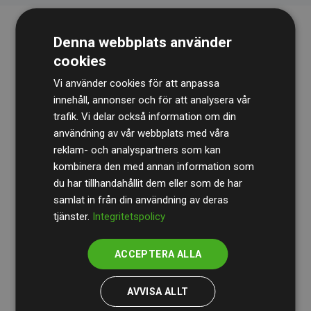
Denna webbplats använder
cookies
Vi använder cookies för att anpassa
innehåll, annonser och för att analysera vår
trafik. Vi delar också information om din
Revisionsbyrån
BDO
granskar kontinuerligt våra
användning av vår webbplats med våra
reklam- och analyspartners som kan
beräkningar och vår metod för att säkerställa
kombinera den med annan information som
transparens och tillförlitlighet.
du har tillhandahållit dem eller som de har
Deras granskning visar att våra investeringar i
samlat in från din användning av deras
tjänster.
Integritetspolicy
klimatprojekt i genomsnitt kompenserar för
200 % av
de beräknade CO₂-utsläppen
från
ACCEPTERA ALLA
medlemswebbplatser – ett tydligt bevis på att vårt
arbetssätt ger mätbar klimatnytta.
AVVISA ALLT