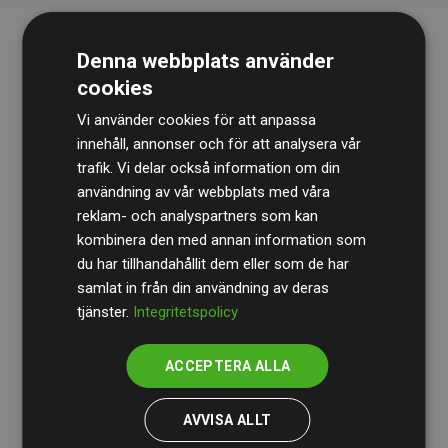
Denna webbplats använder
cookies
Vi använder cookies för att anpassa
innehåll, annonser och för att analysera vår
trafik. Vi delar också information om din
Revisionsbyrån
BDO
granskar kontinuerligt våra
användning av vår webbplats med våra
reklam- och analyspartners som kan
beräkningar och vår metod för att säkerställa
kombinera den med annan information som
transparens och tillförlitlighet.
du har tillhandahållit dem eller som de har
Deras granskning visar att våra investeringar i
samlat in från din användning av deras
tjänster.
Integritetspolicy
klimatprojekt i genomsnitt kompenserar för
200 % av
de beräknade CO₂-utsläppen
från
ACCEPTERA ALLA
medlemswebbplatser – ett tydligt bevis på att vårt
arbetssätt ger mätbar klimatnytta.
AVVISA ALLT