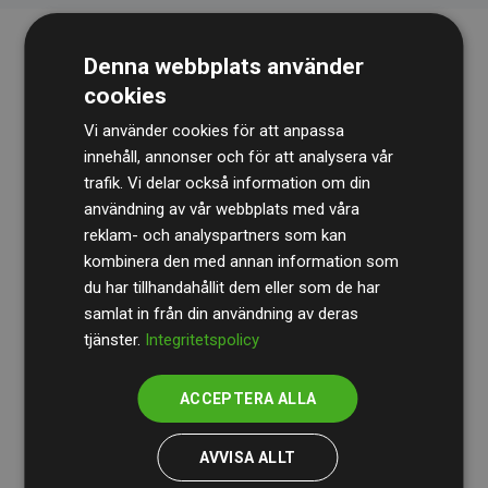
Denna webbplats använder
cookies
Vi använder cookies för att anpassa
innehåll, annonser och för att analysera vår
trafik. Vi delar också information om din
Revisionsbyrån
BDO
granskar kontinuerligt våra
användning av vår webbplats med våra
reklam- och analyspartners som kan
beräkningar och vår metod för att säkerställa
kombinera den med annan information som
transparens och tillförlitlighet.
du har tillhandahållit dem eller som de har
Deras granskning visar att våra investeringar i
samlat in från din användning av deras
tjänster.
Integritetspolicy
klimatprojekt i genomsnitt kompenserar för
200 % av
de beräknade CO₂-utsläppen
från
ACCEPTERA ALLA
medlemswebbplatser – ett tydligt bevis på att vårt
arbetssätt ger mätbar klimatnytta.
AVVISA ALLT