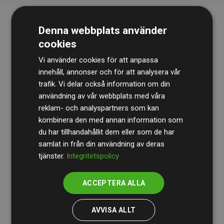
Denna webbplats använder
cookies
Vi använder cookies för att anpassa
innehåll, annonser och för att analysera vår
trafik. Vi delar också information om din
Revisionsbyrån
BDO
granskar kontinuerligt våra
användning av vår webbplats med våra
reklam- och analyspartners som kan
beräkningar och vår metod för att säkerställa
kombinera den med annan information som
transparens och tillförlitlighet.
du har tillhandahållit dem eller som de har
Deras granskning visar att våra investeringar i
samlat in från din användning av deras
tjänster.
Integritetspolicy
klimatprojekt i genomsnitt kompenserar för
200 % av
de beräknade CO₂-utsläppen
från
ACCEPTERA ALLA
medlemswebbplatser – ett tydligt bevis på att vårt
arbetssätt ger mätbar klimatnytta.
AVVISA ALLT