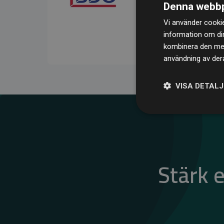
Denna webbp
kompenserar för
200 % 
Vi använder cookie
medlemswebbplatser – ett
information om di
klimatnytta.
kombinera den med 
användning av dera
VISA DETAL
Stärk 