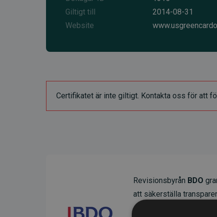
Giltigt till
2014-08-31
Website
www.usgreencardo
Certifikatet är inte giltigt. Kontakta oss för at
Revisionsbyrån
BDO
gran
att säkerställa transparens
Deras granskning visar at