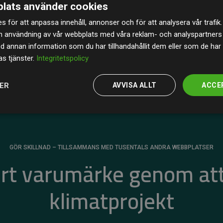
lats använder cookies
av de beräknade CO₂-utsläppen
från
s för att anpassa innehåll, annonser och för att analysera vår trafik.
 tydligt bevis på att vårt arbetssätt ger mätbar
n användning av vår webbplats med våra reklam- och analyspartner
annan information som du har tillhandahållit dem eller som de har 
s tjänster.
Integritetspolicy
JER
AVVISA ALLT
ACCE
GÖR SKILLNAD – TILLSAMMANS MED TUSENTALS ANDRA WEBBPLATSER
ert varumärke genom att
klimatprojekt