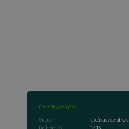
Certifikatinfo
Status
Utgånget certifikat
Deltagar-ID
1315