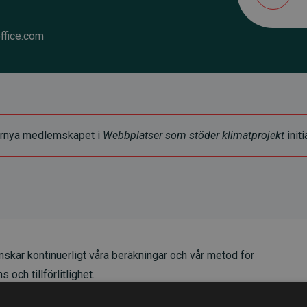
ffice.com
t förnya medlemskapet i
Webbplatser som stöder klimatprojekt
initi
skar kontinuerligt våra beräkningar och vår metod för
 och tillförlitlighet.
t våra investeringar i klimatprojekt i genomsnitt