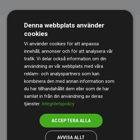
Denna webbplats använder
cookies
Vi använder cookies för att anpassa
innehåll, annonser och för att analysera vår
trafik. Vi delar också information om din
användning av vår webbplats med våra
Revisionsbyrån
BDO
granskar kontinuerligt våra
reklam- och analyspartners som kan
beräkningar och vår metod för att säkerställa
kombinera den med annan information som
du har tillhandahållit dem eller som de har
transparens och tillförlitlighet.
samlat in från din användning av deras
Deras granskning visar att våra investeringar i
tjänster.
Integritetspolicy
klimatprojekt i genomsnitt kompenserar för
200 % av
de beräknade CO₂-utsläppen
från
ACCEPTERA ALLA
medlemswebbplatser – ett tydligt bevis på att vårt
arbetssätt ger mätbar klimatnytta.
AVVISA ALLT