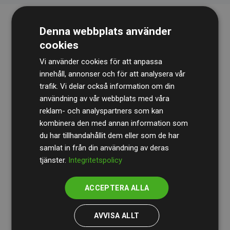
Denna webbplats använder
cookies
Vi använder cookies för att anpassa
innehåll, annonser och för att analysera vår
trafik. Vi delar också information om din
Revisionsbyrån
BDO
granskar kontinuerligt våra
användning av vår webbplats med våra
reklam- och analyspartners som kan
beräkningar och vår metod för att säkerställa
kombinera den med annan information som
transparens och tillförlitlighet.
du har tillhandahållit dem eller som de har
Deras granskning visar att våra investeringar i
samlat in från din användning av deras
tjänster.
Integritetspolicy
klimatprojekt i genomsnitt kompenserar för
200 % av
de beräknade CO₂-utsläppen
från
ACCEPTERA ALLA
medlemswebbplatser – ett tydligt bevis på att vårt
arbetssätt ger mätbar klimatnytta.
AVVISA ALLT