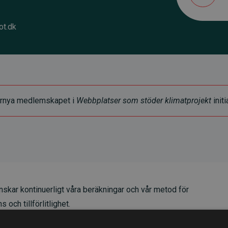
ot.dk
t förnya medlemskapet i
Webbplatser som stöder klimatprojekt
initi
skar kontinuerligt våra beräkningar och vår metod för
 och tillförlitlighet.
t våra investeringar i klimatprojekt i genomsnitt