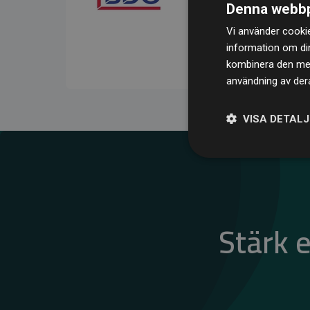
Denna webbp
kompenserar för
200 % 
Vi använder cookie
medlemswebbplatser – ett
information om di
klimatnytta.
kombinera den med 
användning av dera
VISA DETAL
Stärk 