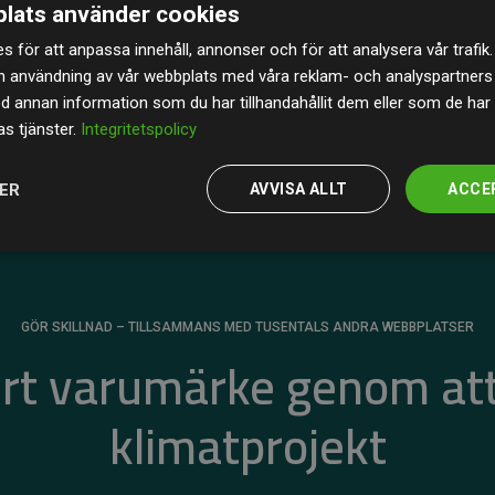
lats använder cookies
av de beräknade CO₂-utsläppen
från
s för att anpassa innehåll, annonser och för att analysera vår trafik.
 tydligt bevis på att vårt arbetssätt ger mätbar
n användning av vår webbplats med våra reklam- och analyspartner
annan information som du har tillhandahållit dem eller som de har 
s tjänster.
Integritetspolicy
JER
AVVISA ALLT
ACCE
GÖR SKILLNAD – TILLSAMMANS MED TUSENTALS ANDRA WEBBPLATSER
ert varumärke genom att
klimatprojekt