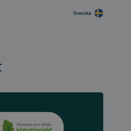
Svenska
t