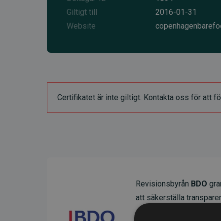
Giltigt till
2016-01-31
Website
copenhagenbarefo
Certifikatet är inte giltigt. Kontakta oss för at
Revisionsbyrån
BDO
gran
att säkerställa transparens
Deras granskning visar at