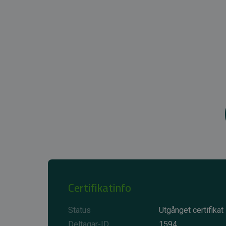
Certifikatinfo
Status
Utgånget certifikat
Deltagar-ID
1594