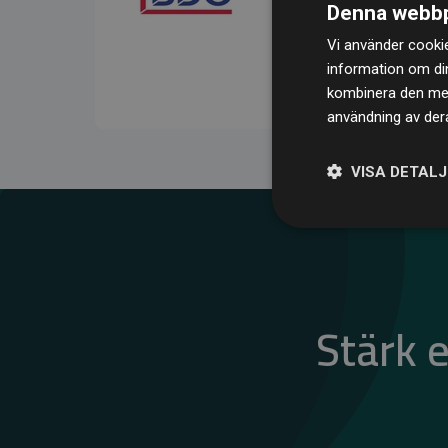
Denna webbp
kompenserar för
200 % 
Vi använder cookie
medlemswebbplatser – ett
information om di
klimatnytta.
kombinera den med 
användning av dera
VISA DETAL
Stärk 