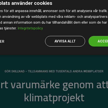
lats använder cookies
av de beräknade CO₂-utsläppen
från
s för att anpassa innehåll, annonser och för att analysera vår trafik.
 tydligt bevis på att vårt arbetssätt ger mätbar
n användning av vår webbplats med våra reklam- och analyspartner
annan information som du har tillhandahållit dem eller som de har 
s tjänster.
Integritetspolicy
JER
AVVISA ALLT
ACCE
GÖR SKILLNAD – TILLSAMMANS MED TUSENTALS ANDRA WEBBPLATSER
ert varumärke genom att
klimatprojekt