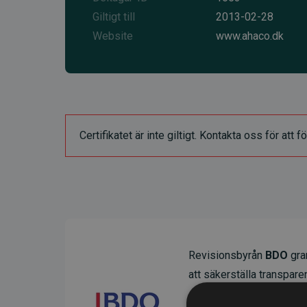
Giltigt till
2013-02-28
Website
www.ahaco.dk
Certifikatet är inte giltigt. Kontakta oss för at
Revisionsbyrån
BDO
gran
att säkerställa transparens
Deras granskning visar at