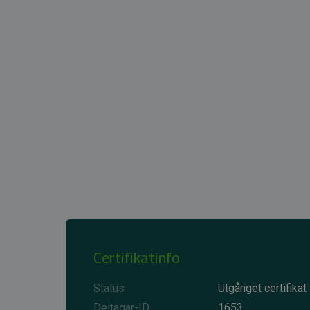
Certifikatinfo
Status
Utgånget certifikat
Deltagar-ID
1653