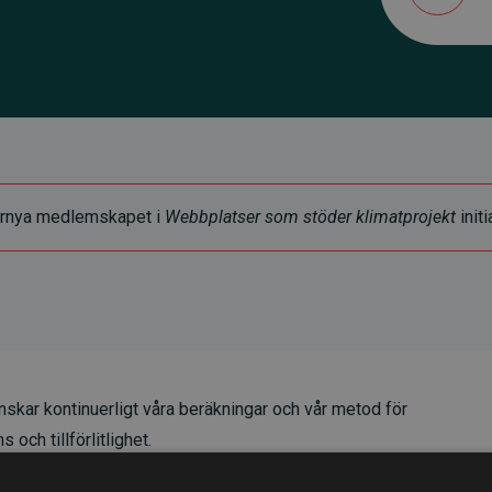
t förnya medlemskapet i
Webbplatser som stöder klimatprojekt
initi
skar kontinuerligt våra beräkningar och vår metod för
 och tillförlitlighet.
t våra investeringar i klimatprojekt i genomsnitt