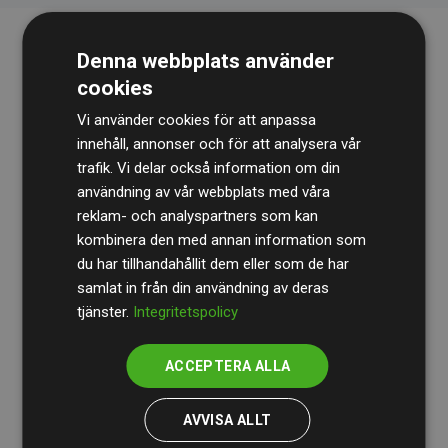
Denna webbplats använder
cookies
Vi använder cookies för att anpassa
innehåll, annonser och för att analysera vår
trafik. Vi delar också information om din
Revisionsbyrån
BDO
granskar kontinuerligt våra
användning av vår webbplats med våra
reklam- och analyspartners som kan
beräkningar och vår metod för att säkerställa
kombinera den med annan information som
transparens och tillförlitlighet.
du har tillhandahållit dem eller som de har
Deras granskning visar att våra investeringar i
samlat in från din användning av deras
tjänster.
Integritetspolicy
klimatprojekt i genomsnitt kompenserar för
200 % av
de beräknade CO₂-utsläppen
från
ACCEPTERA ALLA
medlemswebbplatser – ett tydligt bevis på att vårt
arbetssätt ger mätbar klimatnytta.
AVVISA ALLT