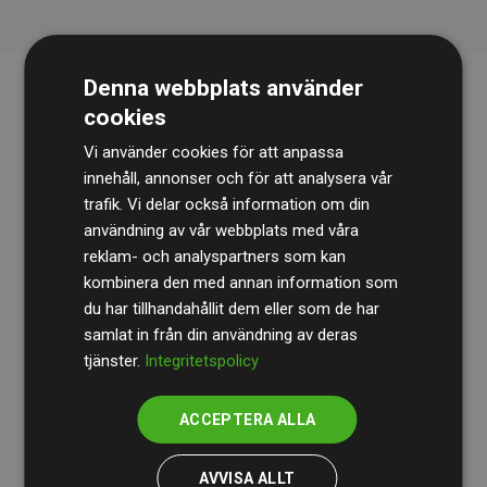
Denna webbplats använder
cookies
Vi använder cookies för att anpassa
innehåll, annonser och för att analysera vår
trafik. Vi delar också information om din
användning av vår webbplats med våra
Revisionsbyrån
BDO
granskar kontinuerligt våra
reklam- och analyspartners som kan
beräkningar och vår metod för att säkerställa
kombinera den med annan information som
du har tillhandahållit dem eller som de har
transparens och tillförlitlighet.
samlat in från din användning av deras
Deras granskning visar att våra investeringar i
tjänster.
Integritetspolicy
klimatprojekt i genomsnitt kompenserar för
200 % av
de beräknade CO₂-utsläppen
från
ACCEPTERA ALLA
medlemswebbplatser – ett tydligt bevis på att vårt
arbetssätt ger mätbar klimatnytta.
AVVISA ALLT