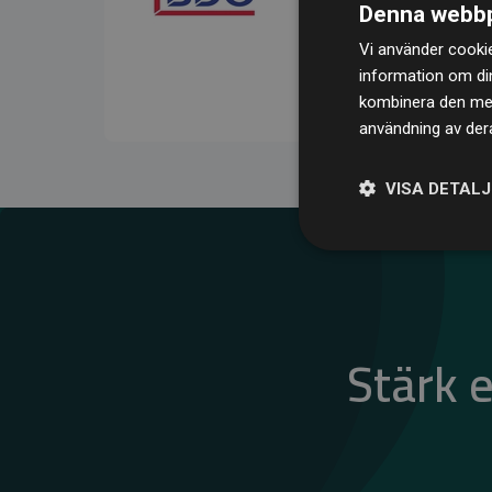
Denna webbp
kompenserar för
200 % 
Vi använder cookie
medlemswebbplatser – ett
information om di
klimatnytta.
kombinera den med 
användning av dera
VISA DETAL
Stärk 