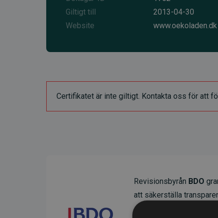
Giltigt till
2013-04-30
Website
www.oekoladen.dk
Certifikatet är inte giltigt. Kontakta oss för at
Revisionsbyrån
BDO
gran
att säkerställa transparens
Deras granskning visar at