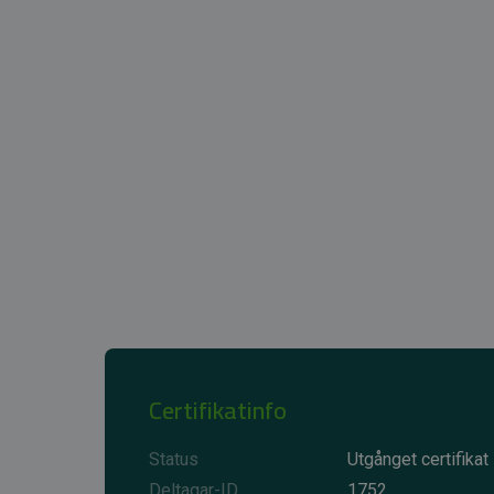
Certifikatinfo
Status
Utgånget certifikat
Deltagar-ID
1752