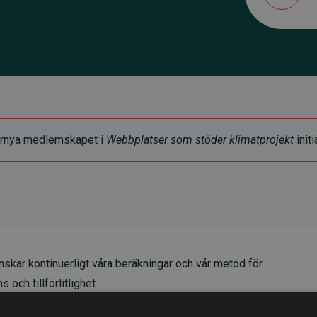
t förnya medlemskapet i
Webbplatser som stöder klimatprojekt
initi
skar kontinuerligt våra beräkningar och vår metod för
 och tillförlitlighet.
t våra investeringar i klimatprojekt i genomsnitt