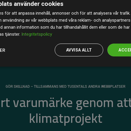
lats använder cookies
av de beräknade CO₂-utsläppen
från
s för att anpassa innehåll, annonser och för att analysera vår trafik.
 tydligt bevis på att vårt arbetssätt ger mätbar
n användning av vår webbplats med våra reklam- och analyspartner
annan information som du har tillhandahållit dem eller som de har 
s tjänster.
Integritetspolicy
JER
AVVISA ALLT
ACCE
GÖR SKILLNAD – TILLSAMMANS MED TUSENTALS ANDRA WEBBPLATSER
ert varumärke genom att
klimatprojekt