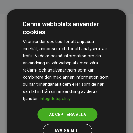
Denna webbplats använder
cookies
Vi använder cookies för att anpassa
innehåll, annonser och för att analysera vår
trafik. Vi delar också information om din
användning av vår webbplats med våra
Revisionsbyrån
BDO
granskar kontinuerligt våra
reklam- och analyspartners som kan
beräkningar och vår metod för att säkerställa
kombinera den med annan information som
du har tillhandahållit dem eller som de har
transparens och tillförlitlighet.
samlat in från din användning av deras
Deras granskning visar att våra investeringar i
tjänster.
Integritetspolicy
klimatprojekt i genomsnitt kompenserar för
200 % av
de beräknade CO₂-utsläppen
från
ACCEPTERA ALLA
medlemswebbplatser – ett tydligt bevis på att vårt
arbetssätt ger mätbar klimatnytta.
AVVISA ALLT