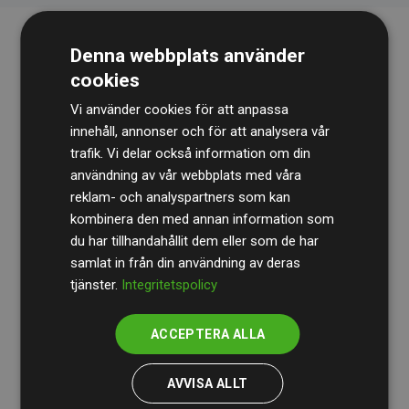
Denna webbplats använder
cookies
Vi använder cookies för att anpassa
innehåll, annonser och för att analysera vår
trafik. Vi delar också information om din
Revisionsbyrån
BDO
granskar kontinuerligt våra
användning av vår webbplats med våra
reklam- och analyspartners som kan
beräkningar och vår metod för att säkerställa
kombinera den med annan information som
transparens och tillförlitlighet.
du har tillhandahållit dem eller som de har
Deras granskning visar att våra investeringar i
samlat in från din användning av deras
tjänster.
Integritetspolicy
klimatprojekt i genomsnitt kompenserar för
200 % av
de beräknade CO₂-utsläppen
från
ACCEPTERA ALLA
medlemswebbplatser – ett tydligt bevis på att vårt
arbetssätt ger mätbar klimatnytta.
AVVISA ALLT