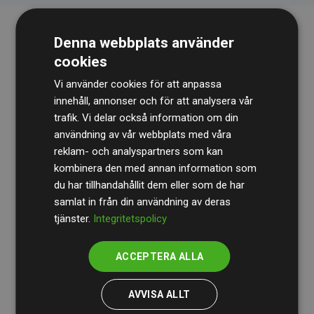
Denna webbplats använder
cookies
Vi använder cookies för att anpassa
innehåll, annonser och för att analysera vår
trafik. Vi delar också information om din
Revisionsbyrån
BDO
granskar kontinuerligt våra
användning av vår webbplats med våra
reklam- och analyspartners som kan
beräkningar och vår metod för att säkerställa
kombinera den med annan information som
transparens och tillförlitlighet.
du har tillhandahållit dem eller som de har
Deras granskning visar att våra investeringar i
samlat in från din användning av deras
tjänster.
Integritetspolicy
klimatprojekt i genomsnitt kompenserar för
200 % av
de beräknade CO₂-utsläppen
från
ACCEPTERA ALLA
medlemswebbplatser – ett tydligt bevis på att vårt
arbetssätt ger mätbar klimatnytta.
AVVISA ALLT