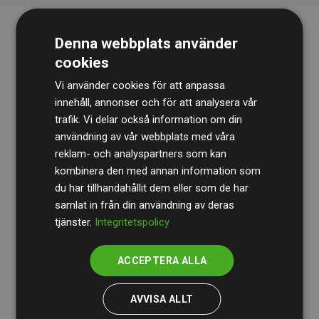
Denna webbplats använder
cookies
Vi använder cookies för att anpassa
innehåll, annonser och för att analysera vår
trafik. Vi delar också information om din
Revisionsbyrån
BDO
granskar kontinuerligt våra
användning av vår webbplats med våra
reklam- och analyspartners som kan
beräkningar och vår metod för att säkerställa
kombinera den med annan information som
transparens och tillförlitlighet.
du har tillhandahållit dem eller som de har
Deras granskning visar att våra investeringar i
samlat in från din användning av deras
tjänster.
Integritetspolicy
klimatprojekt i genomsnitt kompenserar för
200 % av
de beräknade CO₂-utsläppen
från
ACCEPTERA ALLA
medlemswebbplatser – ett tydligt bevis på att vårt
arbetssätt ger mätbar klimatnytta.
AVVISA ALLT