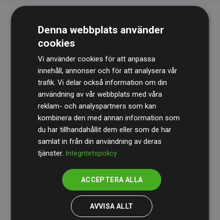
Denna webbplats använder
cookies
Vi använder cookies för att anpassa
innehåll, annonser och för att analysera vår
trafik. Vi delar också information om din
Revisionsbyrån
BDO
granskar kontinuerligt våra
användning av vår webbplats med våra
reklam- och analyspartners som kan
beräkningar och vår metod för att säkerställa
kombinera den med annan information som
transparens och tillförlitlighet.
du har tillhandahållit dem eller som de har
Deras granskning visar att våra investeringar i
samlat in från din användning av deras
tjänster.
Integritetspolicy
klimatprojekt i genomsnitt kompenserar för
200 % av
de beräknade CO₂-utsläppen
från
ACCEPTERA ALLA
medlemswebbplatser – ett tydligt bevis på att vårt
arbetssätt ger mätbar klimatnytta.
AVVISA ALLT