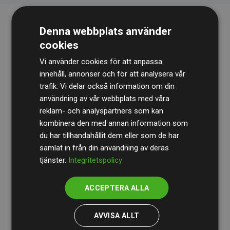
Denna webbplats använder
cookies
Vi använder cookies för att anpassa
innehåll, annonser och för att analysera vår
trafik. Vi delar också information om din
Revisionsbyrån
BDO
granskar kontinuerligt våra
användning av vår webbplats med våra
reklam- och analyspartners som kan
beräkningar och vår metod för att säkerställa
kombinera den med annan information som
transparens och tillförlitlighet.
du har tillhandahållit dem eller som de har
Deras granskning visar att våra investeringar i
samlat in från din användning av deras
tjänster.
Integritetspolicy
klimatprojekt i genomsnitt kompenserar för
200 % av
de beräknade CO₂-utsläppen
från
ACCEPTERA ALLA
medlemswebbplatser – ett tydligt bevis på att vårt
arbetssätt ger mätbar klimatnytta.
AVVISA ALLT