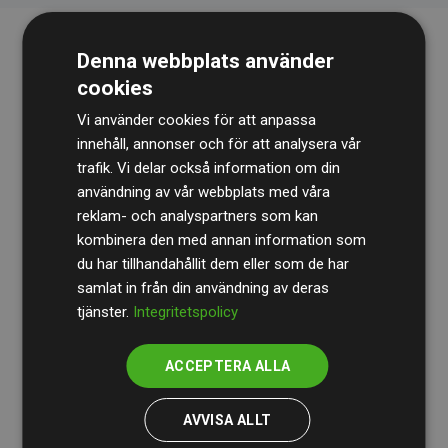
Denna webbplats använder
cookies
Vi använder cookies för att anpassa
innehåll, annonser och för att analysera vår
trafik. Vi delar också information om din
Revisionsbyrån
BDO
granskar kontinuerligt våra
användning av vår webbplats med våra
reklam- och analyspartners som kan
beräkningar och vår metod för att säkerställa
kombinera den med annan information som
transparens och tillförlitlighet.
du har tillhandahållit dem eller som de har
Deras granskning visar att våra investeringar i
samlat in från din användning av deras
tjänster.
Integritetspolicy
klimatprojekt i genomsnitt kompenserar för
200 % av
de beräknade CO₂-utsläppen
från
ACCEPTERA ALLA
medlemswebbplatser – ett tydligt bevis på att vårt
arbetssätt ger mätbar klimatnytta.
AVVISA ALLT