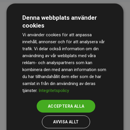
Denna webbplats använder
cookies
Vi använder cookies för att anpassa
innehåll, annonser och för att analysera vår
trafik. Vi delar också information om din
Revisionsbyrån
BDO
granskar kontinuerligt våra
användning av vår webbplats med våra
reklam- och analyspartners som kan
beräkningar och vår metod för att säkerställa
kombinera den med annan information som
transparens och tillförlitlighet.
du har tillhandahållit dem eller som de har
Deras granskning visar att våra investeringar i
samlat in från din användning av deras
tjänster.
Integritetspolicy
klimatprojekt i genomsnitt kompenserar för
200 % av
de beräknade CO₂-utsläppen
från
ACCEPTERA ALLA
medlemswebbplatser – ett tydligt bevis på att vårt
arbetssätt ger mätbar klimatnytta.
AVVISA ALLT