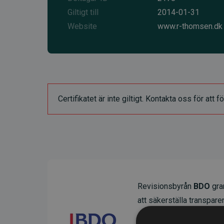
Giltigt till
2014-01-31
Website
www.r-thomsen.dk
Certifikatet är inte giltigt. Kontakta oss för at
Revisionsbyrån
BDO
gran
att säkerställa transparens
Deras granskning visar at