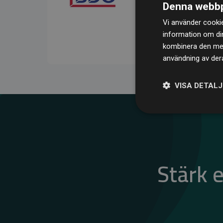
Denna webbp
kompenserar för
200 % 
Vi använder cookie
medlemswebbplatser – ett
information om di
klimatnytta.
kombinera den med 
användning av dera
VISA DETAL
Stärk 