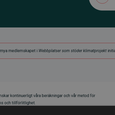
t förnya medlemskapet i
Webbplatser som stöder klimatprojekt
initi
skar kontinuerligt våra beräkningar och vår metod för
 och tillförlitlighet.
t våra investeringar i klimatprojekt i genomsnitt