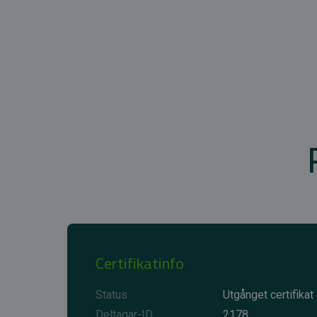
Certifikatinfo
Status
Utgånget certifikat
Deltagar-ID
2178