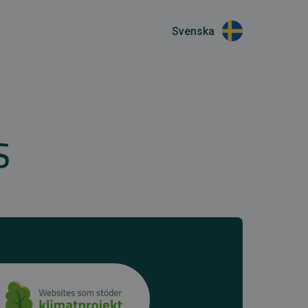
Svenska
S