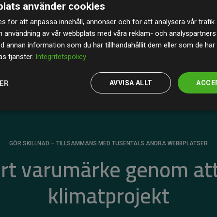
lats använder cookies
av de beräknade CO₂-utsläppen
från
s för att anpassa innehåll, annonser och för att analysera vår trafik.
 tydligt bevis på att vårt arbetssätt ger mätbar
n användning av vår webbplats med våra reklam- och analyspartner
annan information som du har tillhandahållit dem eller som de har 
s tjänster.
Integritetspolicy
JER
AVVISA ALLT
ACCE
GÖR SKILLNAD – TILLSAMMANS MED TUSENTALS ANDRA WEBBPLATSER
ert varumärke genom att
klimatprojekt