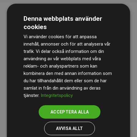
Denna webbplats använder
cookies
Vi använder cookies för att anpassa
innehåll, annonser och för att analysera vår
trafik. Vi delar också information om din
Revisionsbyrån
BDO
granskar kontinuerligt våra
användning av vår webbplats med våra
reklam- och analyspartners som kan
beräkningar och vår metod för att säkerställa
kombinera den med annan information som
transparens och tillförlitlighet.
du har tillhandahållit dem eller som de har
Deras granskning visar att våra investeringar i
samlat in från din användning av deras
tjänster.
Integritetspolicy
klimatprojekt i genomsnitt kompenserar för
200 % av
de beräknade CO₂-utsläppen
från
ACCEPTERA ALLA
medlemswebbplatser – ett tydligt bevis på att vårt
arbetssätt ger mätbar klimatnytta.
AVVISA ALLT