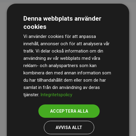
Denna webbplats använder
cookies
Vi använder cookies för att anpassa
innehåll, annonser och för att analysera vår
trafik. Vi delar också information om din
Revisionsbyrån
BDO
granskar kontinuerligt våra
användning av vår webbplats med våra
reklam- och analyspartners som kan
beräkningar och vår metod för att säkerställa
kombinera den med annan information som
transparens och tillförlitlighet.
du har tillhandahållit dem eller som de har
Deras granskning visar att våra investeringar i
samlat in från din användning av deras
tjänster.
Integritetspolicy
klimatprojekt i genomsnitt kompenserar för
200 % av
de beräknade CO₂-utsläppen
från
ACCEPTERA ALLA
medlemswebbplatser – ett tydligt bevis på att vårt
arbetssätt ger mätbar klimatnytta.
AVVISA ALLT