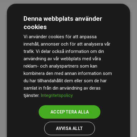
Denna webbplats använder
cookies
Vi använder cookies för att anpassa
innehåll, annonser och för att analysera vår
trafik. Vi delar också information om din
Revisionsbyrån
BDO
granskar kontinuerligt våra
användning av vår webbplats med våra
reklam- och analyspartners som kan
beräkningar och vår metod för att säkerställa
kombinera den med annan information som
transparens och tillförlitlighet.
du har tillhandahållit dem eller som de har
Deras granskning visar att våra investeringar i
samlat in från din användning av deras
tjänster.
Integritetspolicy
klimatprojekt i genomsnitt kompenserar för
200 % av
de beräknade CO₂-utsläppen
från
ACCEPTERA ALLA
medlemswebbplatser – ett tydligt bevis på att vårt
arbetssätt ger mätbar klimatnytta.
AVVISA ALLT