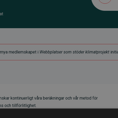
at
t förnya medlemskapet i
Webbplatser som stöder klimatprojekt
initi
skar kontinuerligt våra beräkningar och vår metod för
 och tillförlitlighet.
t våra investeringar i klimatprojekt i genomsnitt