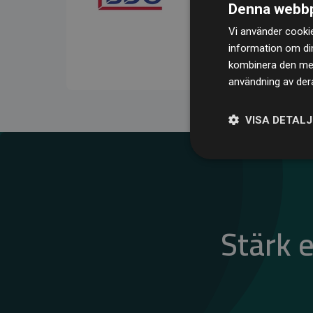
Denna webbp
kompenserar för
200 % 
Vi använder cookie
medlemswebbplatser – ett
information om di
klimatnytta.
kombinera den med 
användning av dera
VISA DETAL
Stärk 