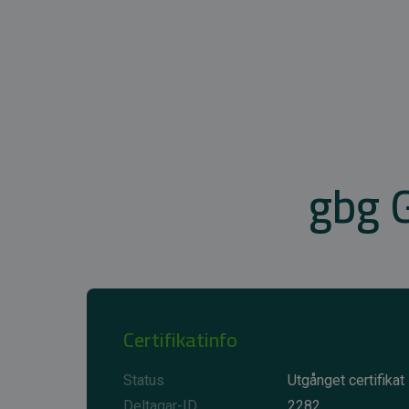
gbg G
Certifikatinfo
Status
Utgånget certifikat
Deltagar-ID
2282