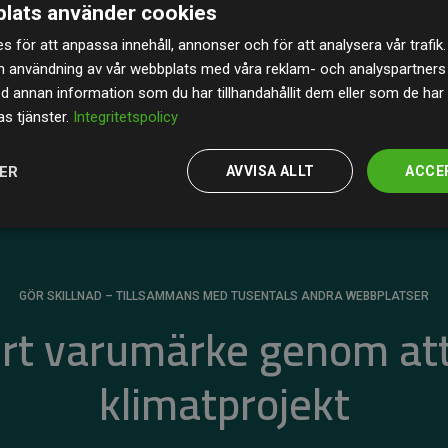
lats använder cookies
av de beräknade CO₂-utsläppen
från
s för att anpassa innehåll, annonser och för att analysera vår trafik.
 tydligt bevis på att vårt arbetssätt ger mätbar
n användning av vår webbplats med våra reklam- och analyspartner
annan information som du har tillhandahållit dem eller som de har 
s tjänster.
Integritetspolicy
JER
AVVISA ALLT
ACCE
GÖR SKILLNAD – TILLSAMMANS MED TUSENTALS ANDRA WEBBPLATSER
ert varumärke genom att
klimatprojekt