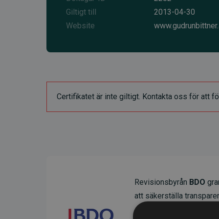
Giltigt till
2013-04-30
Website
www.gudrunbittner.
Certifikatet är inte giltigt. Kontakta oss för at
Revisionsbyrån
BDO
gran
att säkerställa transparens
Deras granskning visar at