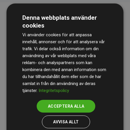
Denna webbplats använder
cookies
Vi använder cookies för att anpassa
innehåll, annonser och för att analysera vår
trafik. Vi delar också information om din
Revisionsbyrån
BDO
granskar kontinuerligt våra
användning av vår webbplats med våra
reklam- och analyspartners som kan
beräkningar och vår metod för att säkerställa
kombinera den med annan information som
transparens och tillförlitlighet.
du har tillhandahållit dem eller som de har
Deras granskning visar att våra investeringar i
samlat in från din användning av deras
tjänster.
Integritetspolicy
klimatprojekt i genomsnitt kompenserar för
200 % av
de beräknade CO₂-utsläppen
från
ACCEPTERA ALLA
medlemswebbplatser – ett tydligt bevis på att vårt
arbetssätt ger mätbar klimatnytta.
AVVISA ALLT