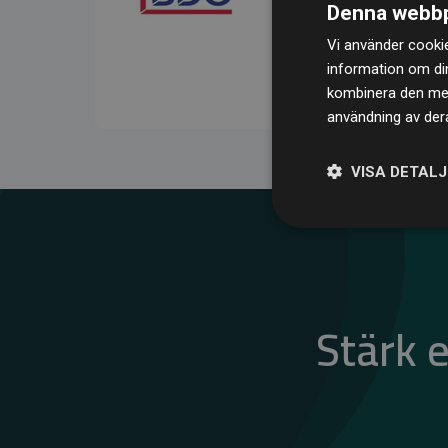
Denna webbp
kompenserar för
200 % 
Vi använder cookie
medlemswebbplatser – ett
information om di
klimatnytta.
kombinera den med 
användning av dera
VISA DETAL
Stärk 