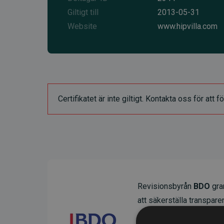
Giltigt till
2013-05-31
Website
www.hipvilla.com
Certifikatet är inte giltigt. Kontakta oss för at
Revisionsbyrån
BDO
gran
att säkerställa transparens
Deras granskning visar at