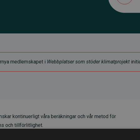
t förnya medlemskapet i
Webbplatser som stöder klimatprojekt
initi
skar kontinuerligt våra beräkningar och vår metod för
 och tillförlitlighet.
t våra investeringar i klimatprojekt i genomsnitt