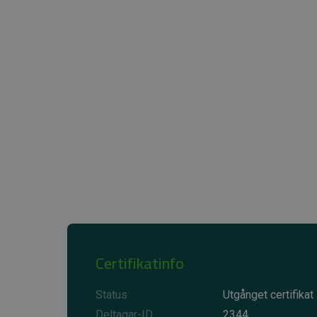
Certifikatinfo
Status
Utgånget certifikat
Deltagar-ID
2344