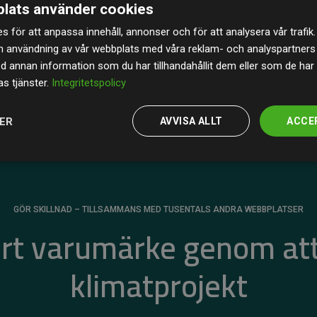
lats använder cookies
av de beräknade CO₂-utsläppen
från
s för att anpassa innehåll, annonser och för att analysera vår trafik.
 tydligt bevis på att vårt arbetssätt ger mätbar
n användning av vår webbplats med våra reklam- och analyspartner
annan information som du har tillhandahållit dem eller som de har 
s tjänster.
Integritetspolicy
JER
AVVISA ALLT
ACCE
GÖR SKILLNAD – TILLSAMMANS MED TUSENTALS ANDRA WEBBPLATSER
ert varumärke genom att
klimatprojekt