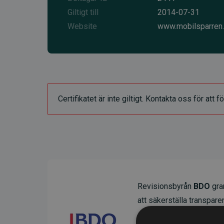
Giltigt till
2014-07-31
Website
www.mobilsparren
Certifikatet är inte giltigt. Kontakta oss för at
Revisionsbyrån
BDO
gran
att säkerställa transparens
Deras granskning visar at