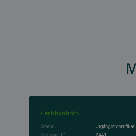
M
Certifikatinfo
Status
Utgånget certifikat
Deltagar-ID
2441