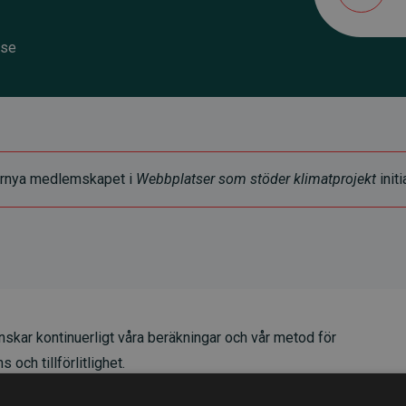
.se
t förnya medlemskapet i
Webbplatser som stöder klimatprojekt
initi
skar kontinuerligt våra beräkningar och vår metod för
 och tillförlitlighet.
t våra investeringar i klimatprojekt i genomsnitt