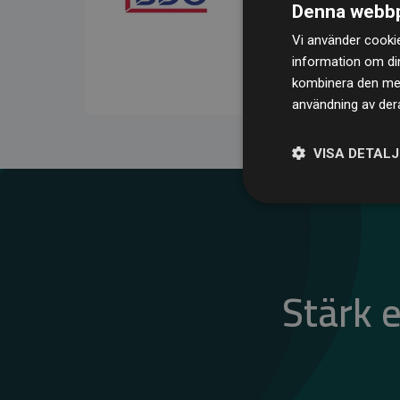
Denna webbp
kompenserar för
200 % 
Vi använder cookie
medlemswebbplatser – ett
information om di
klimatnytta.
kombinera den med 
användning av dera
VISA DETAL
Stärk 