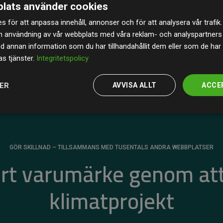
lats använder cookies
av de beräknade CO₂-utsläppen
från
s för att anpassa innehåll, annonser och för att analysera vår trafik.
 tydligt bevis på att vårt arbetssätt ger mätbar
n användning av vår webbplats med våra reklam- och analyspartner
annan information som du har tillhandahållit dem eller som de har 
s tjänster.
Integritetspolicy
JER
AVVISA ALLT
ACCE
GÖR SKILLNAD – TILLSAMMANS MED TUSENTALS ANDRA WEBBPLATSER
ert varumärke genom att
klimatprojekt