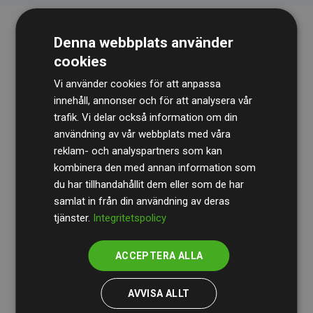
Denna webbplats använder
cookies
Vi använder cookies för att anpassa
innehåll, annonser och för att analysera vår
trafik. Vi delar också information om din
Revisionsbyrån
BDO
granskar kontinuerligt våra
användning av vår webbplats med våra
reklam- och analyspartners som kan
beräkningar och vår metod för att säkerställa
kombinera den med annan information som
transparens och tillförlitlighet.
du har tillhandahållit dem eller som de har
Deras granskning visar att våra investeringar i
samlat in från din användning av deras
tjänster.
Integritetspolicy
klimatprojekt i genomsnitt kompenserar för
200 % av
de beräknade CO₂-utsläppen
från
ACCEPTERA ALLA
medlemswebbplatser – ett tydligt bevis på att vårt
arbetssätt ger mätbar klimatnytta.
AVVISA ALLT