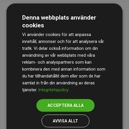
Denna webbplats använder
cookies
Vi använder cookies för att anpassa
innehåll, annonser och för att analysera vår
trafik. Vi delar också information om din
Revisionsbyrån
BDO
granskar kontinuerligt våra
användning av vår webbplats med våra
reklam- och analyspartners som kan
beräkningar och vår metod för att säkerställa
kombinera den med annan information som
transparens och tillförlitlighet.
du har tillhandahållit dem eller som de har
Deras granskning visar att våra investeringar i
samlat in från din användning av deras
tjänster.
Integritetspolicy
klimatprojekt i genomsnitt kompenserar för
200 % av
de beräknade CO₂-utsläppen
från
ACCEPTERA ALLA
medlemswebbplatser – ett tydligt bevis på att vårt
arbetssätt ger mätbar klimatnytta.
AVVISA ALLT