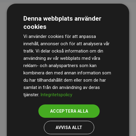
Denna webbplats använder
cookies
Vi använder cookies för att anpassa
innehåll, annonser och för att analysera vår
trafik. Vi delar också information om din
Revisionsbyrån
BDO
granskar kontinuerligt våra
användning av vår webbplats med våra
reklam- och analyspartners som kan
beräkningar och vår metod för att säkerställa
kombinera den med annan information som
transparens och tillförlitlighet.
du har tillhandahållit dem eller som de har
Deras granskning visar att våra investeringar i
samlat in från din användning av deras
tjänster.
Integritetspolicy
klimatprojekt i genomsnitt kompenserar för
200 % av
de beräknade CO₂-utsläppen
från
ACCEPTERA ALLA
medlemswebbplatser – ett tydligt bevis på att vårt
arbetssätt ger mätbar klimatnytta.
AVVISA ALLT