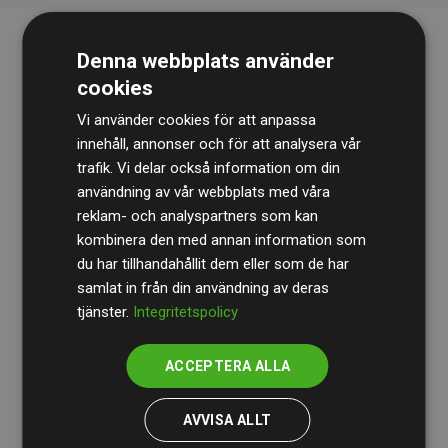
Denna webbplats använder
cookies
Vi använder cookies för att anpassa
innehåll, annonser och för att analysera vår
trafik. Vi delar också information om din
Revisionsbyrån
BDO
granskar kontinuerligt våra
användning av vår webbplats med våra
reklam- och analyspartners som kan
beräkningar och vår metod för att säkerställa
kombinera den med annan information som
transparens och tillförlitlighet.
du har tillhandahållit dem eller som de har
Deras granskning visar att våra investeringar i
samlat in från din användning av deras
tjänster.
Integritetspolicy
klimatprojekt i genomsnitt kompenserar för
200 % av
de beräknade CO₂-utsläppen
från
ACCEPTERA ALLA
medlemswebbplatser – ett tydligt bevis på att vårt
arbetssätt ger mätbar klimatnytta.
AVVISA ALLT