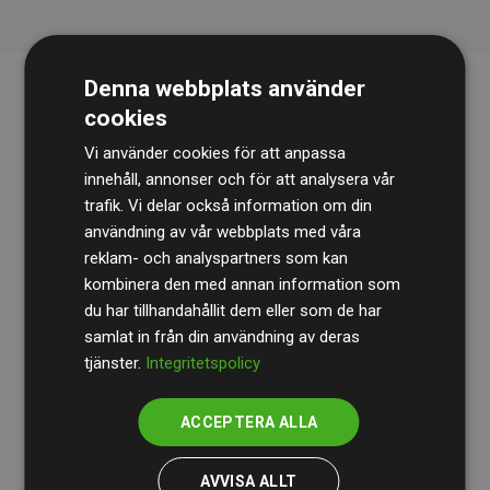
Denna webbplats använder
cookies
Vi använder cookies för att anpassa
innehåll, annonser och för att analysera vår
trafik. Vi delar också information om din
användning av vår webbplats med våra
Revisionsbyrån
BDO
granskar kontinuerligt våra
reklam- och analyspartners som kan
beräkningar och vår metod för att säkerställa
kombinera den med annan information som
du har tillhandahållit dem eller som de har
transparens och tillförlitlighet.
samlat in från din användning av deras
Deras granskning visar att våra investeringar i
tjänster.
Integritetspolicy
klimatprojekt i genomsnitt kompenserar för
200 % av
de beräknade CO₂-utsläppen
från
ACCEPTERA ALLA
medlemswebbplatser – ett tydligt bevis på att vårt
arbetssätt ger mätbar klimatnytta.
AVVISA ALLT