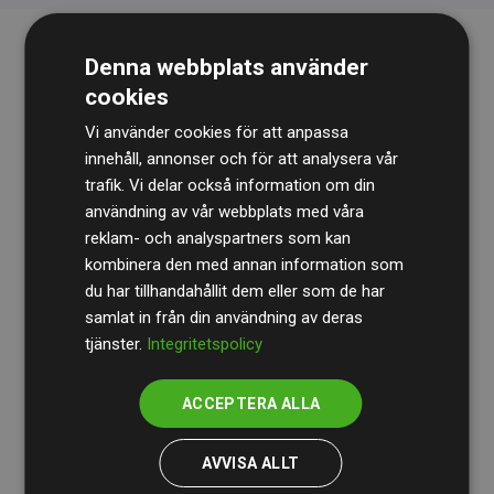
Denna webbplats använder
cookies
Vi använder cookies för att anpassa
innehåll, annonser och för att analysera vår
trafik. Vi delar också information om din
Revisionsbyrån
BDO
granskar kontinuerligt våra
användning av vår webbplats med våra
reklam- och analyspartners som kan
beräkningar och vår metod för att säkerställa
kombinera den med annan information som
transparens och tillförlitlighet.
du har tillhandahållit dem eller som de har
Deras granskning visar att våra investeringar i
samlat in från din användning av deras
tjänster.
Integritetspolicy
klimatprojekt i genomsnitt kompenserar för
200 % av
de beräknade CO₂-utsläppen
från
ACCEPTERA ALLA
medlemswebbplatser – ett tydligt bevis på att vårt
arbetssätt ger mätbar klimatnytta.
AVVISA ALLT