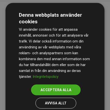
Denna webbplats använder
cookies
Vi använder cookies för att anpassa
innehåll, annonser och för att analysera vår
trafik. Vi delar också information om din
Revisionsbyrån
BDO
granskar kontinuerligt våra
användning av vår webbplats med våra
reklam- och analyspartners som kan
beräkningar och vår metod för att säkerställa
kombinera den med annan information som
transparens och tillförlitlighet.
du har tillhandahållit dem eller som de har
Deras granskning visar att våra investeringar i
samlat in från din användning av deras
tjänster.
Integritetspolicy
klimatprojekt i genomsnitt kompenserar för
200 % av
de beräknade CO₂-utsläppen
från
ACCEPTERA ALLA
medlemswebbplatser – ett tydligt bevis på att vårt
arbetssätt ger mätbar klimatnytta.
AVVISA ALLT