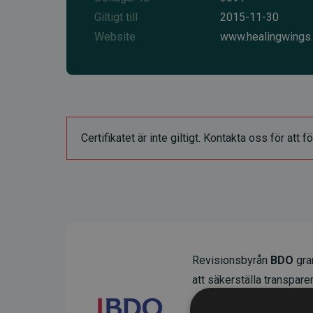
Giltigt till
2015-11-30
Website
www.healingwings
Certifikatet är inte giltigt. Kontakta oss för at
Revisionsbyrån
BDO
gran
att säkerställa transparens
Deras granskning visar at