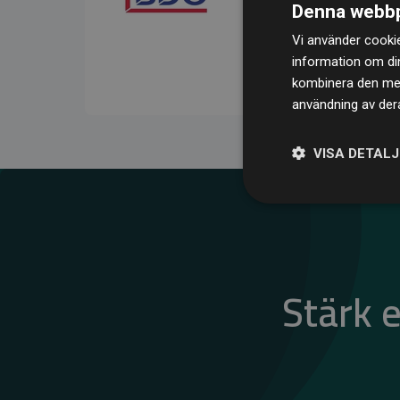
Denna webbp
kompenserar för
200 % 
Vi använder cookie
medlemswebbplatser – ett
information om di
klimatnytta.
kombinera den med 
användning av dera
VISA DETAL
Stärk 