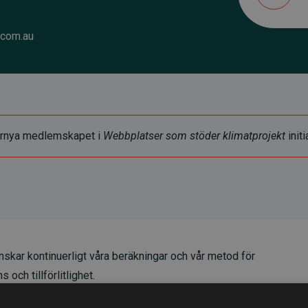
.com.au
t förnya medlemskapet i
Webbplatser som stöder klimatprojekt
initi
skar kontinuerligt våra beräkningar och vår metod för
 och tillförlitlighet.
t våra investeringar i klimatprojekt i genomsnitt