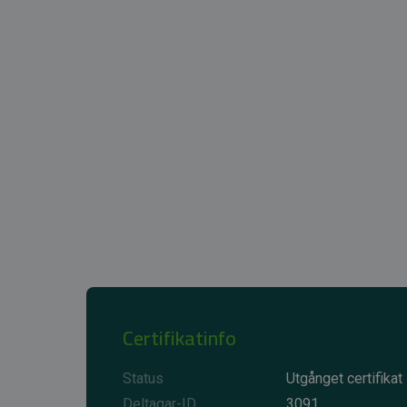
Certifikatinfo
Status
Utgånget certifikat
Deltagar-ID
3091