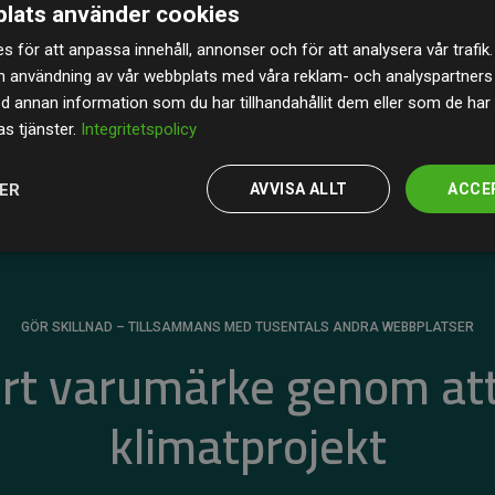
lats använder cookies
av de beräknade CO₂-utsläppen
från
s för att anpassa innehåll, annonser och för att analysera vår trafik.
 tydligt bevis på att vårt arbetssätt ger mätbar
n användning av vår webbplats med våra reklam- och analyspartner
annan information som du har tillhandahållit dem eller som de har 
s tjänster.
Integritetspolicy
JER
AVVISA ALLT
ACCE
GÖR SKILLNAD – TILLSAMMANS MED TUSENTALS ANDRA WEBBPLATSER
ert varumärke genom att
klimatprojekt