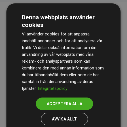
Denna webbplats använder
cookies
Vi använder cookies för att anpassa
innehåll, annonser och för att analysera vår
trafik. Vi delar också information om din
Revisionsbyrån
BDO
granskar kontinuerligt våra
användning av vår webbplats med våra
reklam- och analyspartners som kan
beräkningar och vår metod för att säkerställa
kombinera den med annan information som
transparens och tillförlitlighet.
du har tillhandahållit dem eller som de har
Deras granskning visar att våra investeringar i
samlat in från din användning av deras
tjänster.
Integritetspolicy
klimatprojekt i genomsnitt kompenserar för
200 % av
de beräknade CO₂-utsläppen
från
ACCEPTERA ALLA
medlemswebbplatser – ett tydligt bevis på att vårt
arbetssätt ger mätbar klimatnytta.
AVVISA ALLT