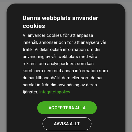
Denna webbplats använder
cookies
Vi använder cookies för att anpassa
innehåll, annonser och för att analysera vår
trafik. Vi delar också information om din
Revisionsbyrån
BDO
granskar kontinuerligt våra
användning av vår webbplats med våra
reklam- och analyspartners som kan
beräkningar och vår metod för att säkerställa
kombinera den med annan information som
transparens och tillförlitlighet.
du har tillhandahållit dem eller som de har
Deras granskning visar att våra investeringar i
samlat in från din användning av deras
tjänster.
Integritetspolicy
klimatprojekt i genomsnitt kompenserar för
200 % av
de beräknade CO₂-utsläppen
från
ACCEPTERA ALLA
medlemswebbplatser – ett tydligt bevis på att vårt
arbetssätt ger mätbar klimatnytta.
AVVISA ALLT