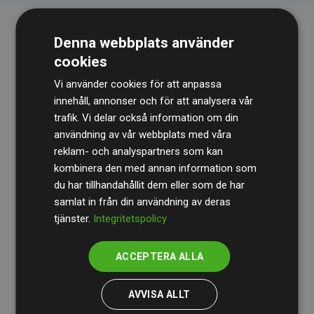
Denna webbplats använder
cookies
Vi använder cookies för att anpassa
innehåll, annonser och för att analysera vår
trafik. Vi delar också information om din
Revisionsbyrån
BDO
granskar kontinuerligt våra
användning av vår webbplats med våra
reklam- och analyspartners som kan
beräkningar och vår metod för att säkerställa
kombinera den med annan information som
transparens och tillförlitlighet.
du har tillhandahållit dem eller som de har
Deras granskning visar att våra investeringar i
samlat in från din användning av deras
tjänster.
Integritetspolicy
klimatprojekt i genomsnitt kompenserar för
200 % av
de beräknade CO₂-utsläppen
från
ACCEPTERA ALLA
medlemswebbplatser – ett tydligt bevis på att vårt
arbetssätt ger mätbar klimatnytta.
AVVISA ALLT