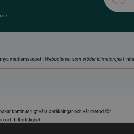
n.de
t förnya medlemskapet i
Webbplatser som stöder klimatprojekt
initi
skar kontinuerligt våra beräkningar och vår metod för
 och tillförlitlighet.
t våra investeringar i klimatprojekt i genomsnitt