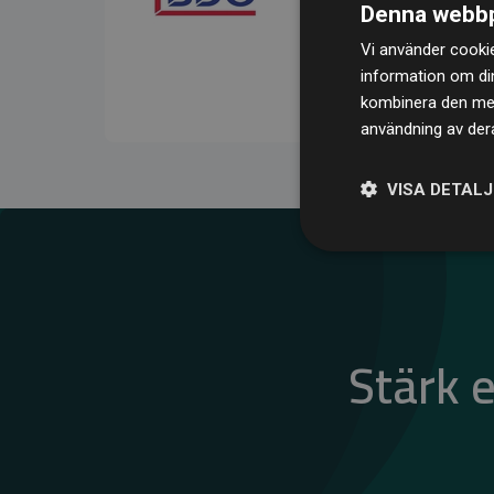
Denna webbp
kompenserar för
200 % 
Vi använder cookie
medlemswebbplatser – ett
information om di
klimatnytta.
kombinera den med 
användning av dera
VISA DETAL
Stärk 