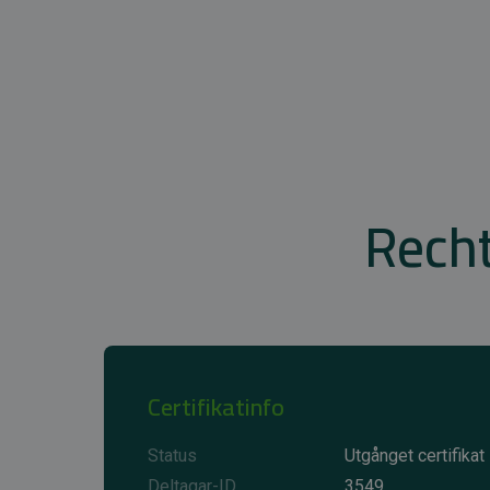
Recht
Certifikatinfo
Status
Utgånget certifikat
Deltagar-ID
3549