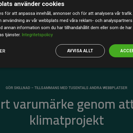
lats använder cookies
av de beräknade CO₂-utsläppen
från
s för att anpassa innehåll, annonser och för att analysera vår trafik.
 tydligt bevis på att vårt arbetssätt ger mätbar
n användning av vår webbplats med våra reklam- och analyspartner
annan information som du har tillhandahållit dem eller som de har 
s tjänster.
Integritetspolicy
JER
AVVISA ALLT
ACCE
GÖR SKILLNAD – TILLSAMMANS MED TUSENTALS ANDRA WEBBPLATSER
ert varumärke genom att
klimatprojekt