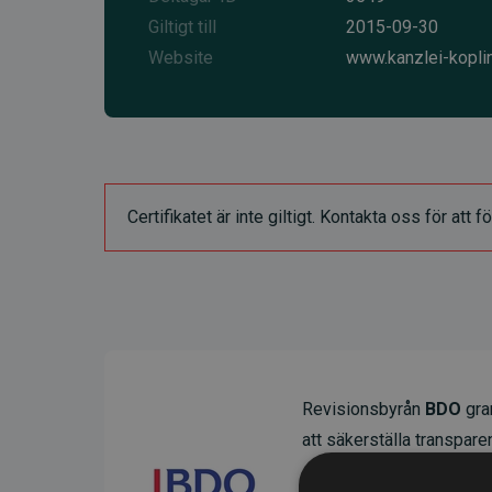
Giltigt till
2015-09-30
Website
www.kanzlei-kopli
Certifikatet är inte giltigt. Kontakta oss för at
Revisionsbyrån
BDO
gran
att säkerställa transparens
Deras granskning visar at