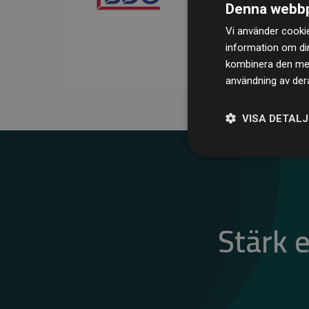
Denna webbp
kompenserar för
200 % 
Vi använder cookie
medlemswebbplatser – ett
information om di
klimatnytta.
kombinera den med 
användning av dera
VISA DETAL
Stärk 