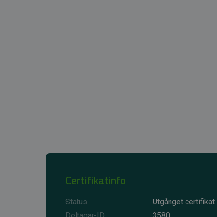
Certifikatinfo
Status
Utgånget certifikat
Deltagar-ID
3580