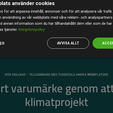
lats använder cookies
av de beräknade CO₂-utsläppen
från
s för att anpassa innehåll, annonser och för att analysera vår trafik.
 tydligt bevis på att vårt arbetssätt ger mätbar
n användning av vår webbplats med våra reklam- och analyspartner
annan information som du har tillhandahållit dem eller som de har 
s tjänster.
Integritetspolicy
JER
AVVISA ALLT
ACCE
GÖR SKILLNAD – TILLSAMMANS MED TUSENTALS ANDRA WEBBPLATSER
ert varumärke genom att
klimatprojekt