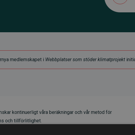
t förnya medlemskapet i
Webbplatser som stöder klimatprojekt
initi
skar kontinuerligt våra beräkningar och vår metod för
 och tillförlitlighet.
t våra investeringar i klimatprojekt i genomsnitt