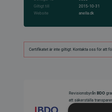
Giltigt till
2015-10-31
Website
anella.dk
Certifikatet är inte giltigt. Kontakta oss för at
Revisionsbyrån
BDO
gran
att säkerställa transparens
Deras granskning visar at