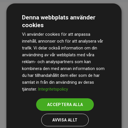
Denna webbplats använder
cookies
Vi använder cookies för att anpassa
innehåll, annonser och för att analysera vår
trafik. Vi delar också information om din
Revisionsbyrån
BDO
granskar kontinuerligt våra
användning av vår webbplats med våra
reklam- och analyspartners som kan
beräkningar och vår metod för att säkerställa
kombinera den med annan information som
transparens och tillförlitlighet.
du har tillhandahållit dem eller som de har
Deras granskning visar att våra investeringar i
samlat in från din användning av deras
tjänster.
Integritetspolicy
klimatprojekt i genomsnitt kompenserar för
200 % av
de beräknade CO₂-utsläppen
från
ACCEPTERA ALLA
medlemswebbplatser – ett tydligt bevis på att vårt
arbetssätt ger mätbar klimatnytta.
AVVISA ALLT