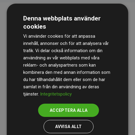
Denna webbplats använder
cookies
Vi använder cookies för att anpassa
innehåll, annonser och för att analysera vår
trafik. Vi delar också information om din
Revisionsbyrån
BDO
granskar kontinuerligt våra
användning av vår webbplats med våra
reklam- och analyspartners som kan
beräkningar och vår metod för att säkerställa
kombinera den med annan information som
transparens och tillförlitlighet.
du har tillhandahållit dem eller som de har
Deras granskning visar att våra investeringar i
samlat in från din användning av deras
tjänster.
Integritetspolicy
klimatprojekt i genomsnitt kompenserar för
200 % av
de beräknade CO₂-utsläppen
från
ACCEPTERA ALLA
medlemswebbplatser – ett tydligt bevis på att vårt
arbetssätt ger mätbar klimatnytta.
AVVISA ALLT