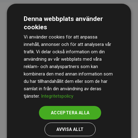
Denna webbplats använder
cookies
Vi använder cookies för att anpassa
innehåll, annonser och för att analysera vår
trafik. Vi delar också information om din
Revisionsbyrån
BDO
granskar kontinuerligt våra
användning av vår webbplats med våra
reklam- och analyspartners som kan
beräkningar och vår metod för att säkerställa
kombinera den med annan information som
transparens och tillförlitlighet.
du har tillhandahållit dem eller som de har
Deras granskning visar att våra investeringar i
samlat in från din användning av deras
tjänster.
Integritetspolicy
klimatprojekt i genomsnitt kompenserar för
200 % av
de beräknade CO₂-utsläppen
från
ACCEPTERA ALLA
medlemswebbplatser – ett tydligt bevis på att vårt
arbetssätt ger mätbar klimatnytta.
AVVISA ALLT