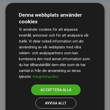
Denna webbplats använder
cookies
Vi använder cookies för att anpassa
innehåll, annonser och för att analysera vår
trafik. Vi delar också information om din
Revisionsbyrån
BDO
granskar kontinuerligt våra
användning av vår webbplats med våra
reklam- och analyspartners som kan
beräkningar och vår metod för att säkerställa
kombinera den med annan information som
transparens och tillförlitlighet.
du har tillhandahållit dem eller som de har
Deras granskning visar att våra investeringar i
samlat in från din användning av deras
tjänster.
Integritetspolicy
klimatprojekt i genomsnitt kompenserar för
200 % av
de beräknade CO₂-utsläppen
från
ACCEPTERA ALLA
medlemswebbplatser – ett tydligt bevis på att vårt
arbetssätt ger mätbar klimatnytta.
AVVISA ALLT