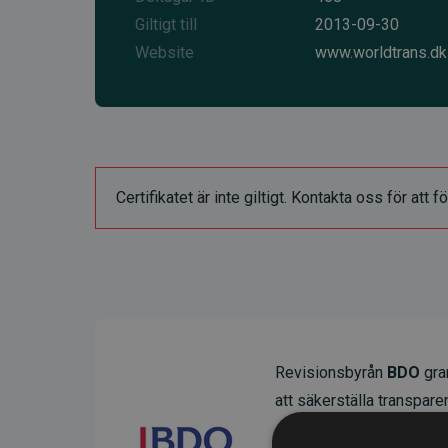
Giltigt till
2013-09-30
Website
www.worldtrans.dk
Certifikatet är inte giltigt. Kontakta oss för at
Revisionsbyrån
BDO
gran
att säkerställa transparens
Deras granskning visar at