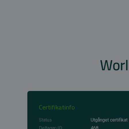
Worl
Certifikatinfo
Status
Utgånget certifikat
Deltagar-ID
468