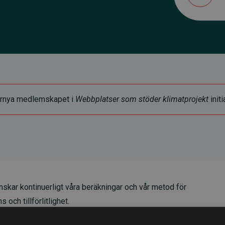
t förnya medlemskapet i
Webbplatser som stöder klimatprojekt
initi
skar kontinuerligt våra beräkningar och vår metod för
 och tillförlitlighet.
t våra investeringar i klimatprojekt i genomsnitt