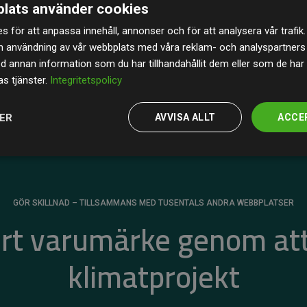
lats använder cookies
av de beräknade CO₂-utsläppen
från
s för att anpassa innehåll, annonser och för att analysera vår trafik.
 tydligt bevis på att vårt arbetssätt ger mätbar
n användning av vår webbplats med våra reklam- och analyspartner
annan information som du har tillhandahållit dem eller som de har 
s tjänster.
Integritetspolicy
JER
AVVISA ALLT
ACCE
GÖR SKILLNAD – TILLSAMMANS MED TUSENTALS ANDRA WEBBPLATSER
ert varumärke genom att
klimatprojekt