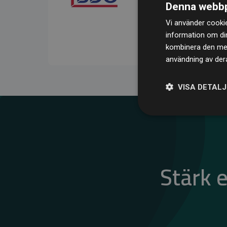
Denna webbp
kompenserar för
200 % 
Vi använder cookie
medlemswebbplatser – ett
information om di
klimatnytta.
kombinera den med 
användning av dera
VISA DETAL
Stärk 